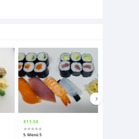
€11.50
€8.90
5. Menü 5
6. Menü 6