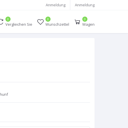
Anmeldung
Anmeldung
0
0
0
Vergleichen Sie
Wunschzettel
Wagen
 Thunf