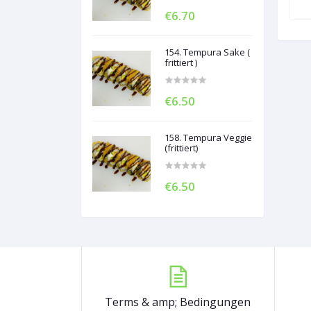
€6.70
154. Tempura Sake (
frittiert )
€6.50
158. Tempura Veggie
(frittiert)
€6.50
Terms & amp; Bedingungen