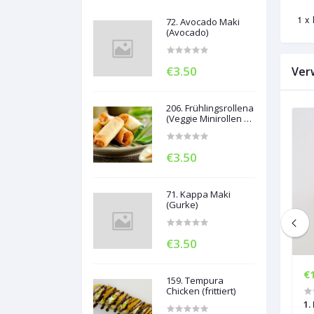
1 x 
72. Avocado Maki
(Avocado)
€3.50
Ver
206. Frühlingsrollena
(Veggie Minirollen 5
Stück)
€3.50
71. Kappa Maki
(Gurke)
€3.50
€20.50
€
159. Tempura
Chicken (frittiert)
 - Set)
22. Party 2
1.