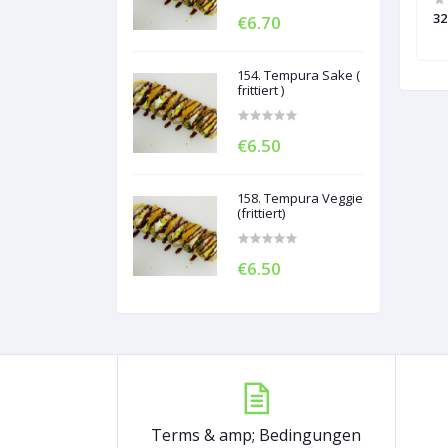
i (10 x Selected
32. Maguro Sashimi (9 Thunfisch)
32
€6.70
154. Tempura Sake (
frittiert )
€6.50
158. Tempura Veggie
(frittiert)
€6.50
Terms & amp; Bedingungen