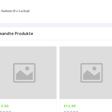
 Sashimi (9 x Lachs)
d
wandte Produkte
13.50
€12.90