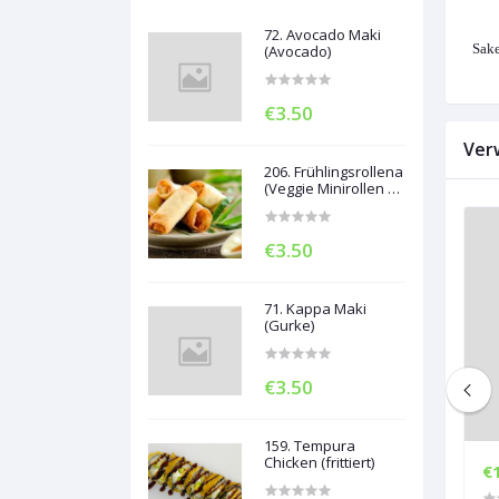
72. Avocado Maki
Sake
(Avocado)
€3.50
Ver
206. Frühlingsrollena
(Veggie Minirollen 5
Stück)
€3.50
71. Kappa Maki
(Gurke)
€3.50
159. Tempura
Chicken (frittiert)
€13.50
€