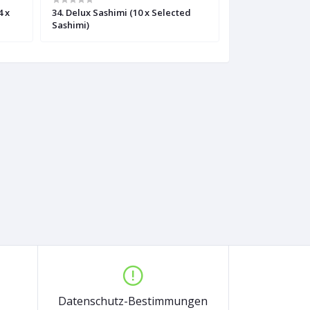
4 x
34. Delux Sashimi (10 x Selected
32. Maguro Sashi
Sashimi)
Datenschutz-Bestimmungen