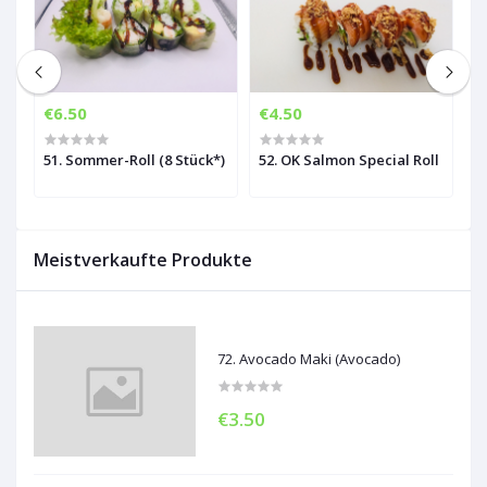
€6.50
€4.50
€
l
51. Sommer-Roll (8 Stück*)
52. OK Salmon Special Roll
5
Meistverkaufte Produkte
72. Avocado Maki (Avocado)
€3.50