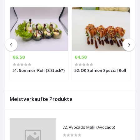
€6.50
€4.50
€
51. Sommer-Roll (8 Stück*)
52. OK Salmon Special Roll
5
Meistverkaufte Produkte
72. Avocado Maki (Avocado)